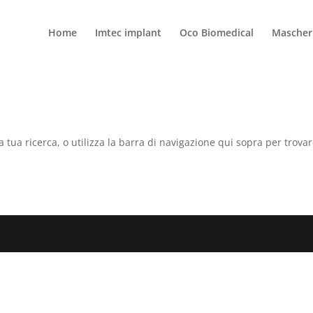
Home
Imtec implant
Oco Biomedical
Mascheri
a tua ricerca, o utilizza la barra di navigazione qui sopra per trovar