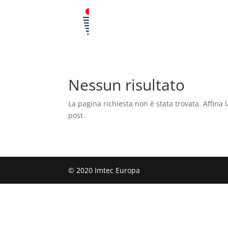
Nessun risultato
La pagina richiesta non è stata trovata. Affina l
post.
© 2020 Imtec Europa