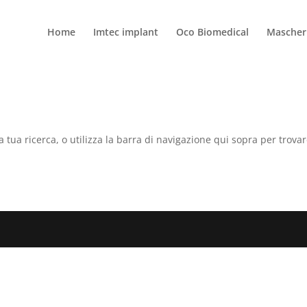
Home
Imtec implant
Oco Biomedical
Mascheri
a tua ricerca, o utilizza la barra di navigazione qui sopra per trovar