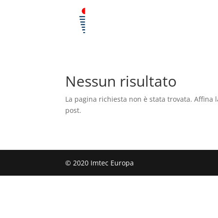
Nessun risultato
La pagina richiesta non è stata trovata. Affina l
post.
© 2020 Imtec Europa