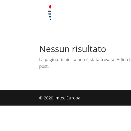
Nessun risultato
La pagina richiesta non è stata trovata. Affina l
post.
© 2020 Imtec Europa