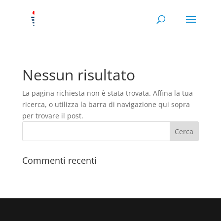
Nessun risultato
La pagina richiesta non è stata trovata. Affina la tua
ricerca, o utilizza la barra di navigazione qui sopra
per trovare il post.
Commenti recenti