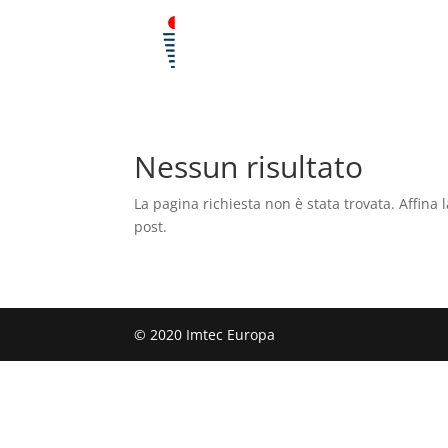
Nessun risultato
La pagina richiesta non è stata trovata. Affina l
post.
© 2020 Imtec Europa