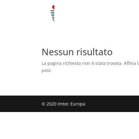
Nessun risultato
La pagina richiesta non è stata trovata. Affina l
post.
© 2020 Imtec Europa