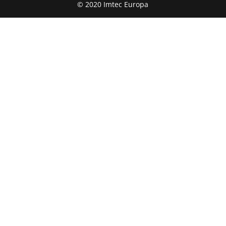
© 2020 Imtec Europa