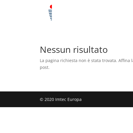
Nessun risultato
La pagina richiesta non è stata trovata. Affina l
post.
© 2020 Imtec Europa