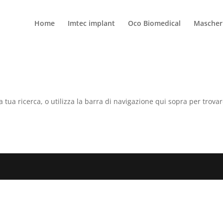
Home
Imtec implant
Oco Biomedical
Mascheri
a tua ricerca, o utilizza la barra di navigazione qui sopra per trovar